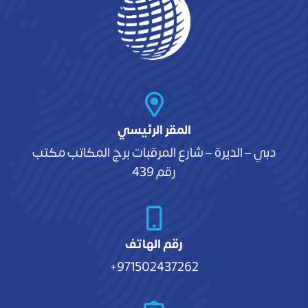
المقر الرئيسي
دبي – الديرة – شارع المرقبات برج المكاتب مكتب
رقم 439
رقم الهاتف
971502437262+
عن طريق الهاتف